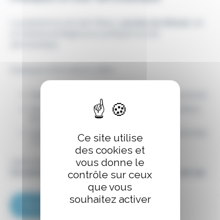
La plateforme de Saint Brieuc,
proche du littoral
, est
un endroit privilégié pour pratiquer le loisir
aéronautique.
Quelques informations utiles :
Parking disponible avec Entrée/Sortie autonome
Service AFIS sur demande entre 8h00 et 18h00
du lundi au vendredi
Avitaillement : disponible 24h/24 avec automate
Ce site utilise
TOTAL
des cookies et
vous donne le
L’aéroclub de Saint-Brieuc vous propose
des
formations, des initiations et des baptêmes de l’air.
contrôle sur ceux
que vous
souhaitez activer
Plus d’informations