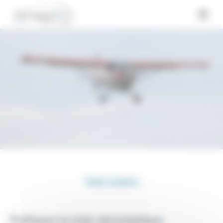
Panneau de gestion des cookies
Vols loisirs
Pratiquez le loisir aéronautique