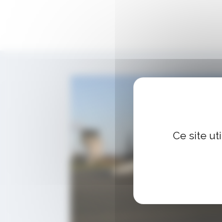
Ce site ut